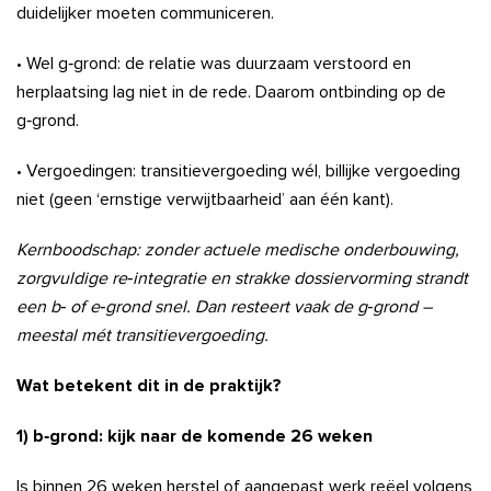
duidelijker moeten communiceren.
• Wel g‑grond: de relatie was duurzaam verstoord en
herplaatsing lag niet in de rede. Daarom ontbinding op de
g‑grond.
• Vergoedingen: transitievergoeding wél, billijke vergoeding
niet (geen ‘ernstige verwijtbaarheid’ aan één kant).
Kernboodschap: zonder actuele medische onderbouwing,
zorgvuldige re‑integratie en strakke dossiervorming strandt
een b‑ of e‑grond snel. Dan resteert vaak de g‑grond –
meestal mét transitievergoeding.
Wat betekent dit in de praktijk?
1) b‑grond: kijk naar de komende 26 weken
Is binnen 26 weken herstel of aangepast werk reëel volgens