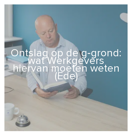
Ontslag op de g‑grond:
wat Werkgevers
hiervan moeten weten
(Ede)