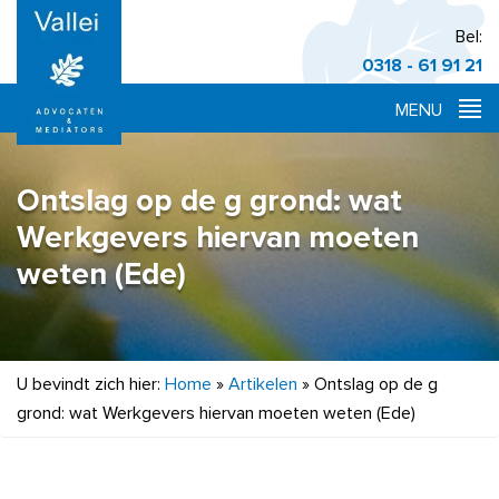
Bel:
0318 - 61 91 21
Ontslag op de g grond: wat
Werkgevers hiervan moeten
weten (Ede)
U bevindt zich hier:
Home
»
Artikelen
»
Ontslag op de g
grond: wat Werkgevers hiervan moeten weten (Ede)