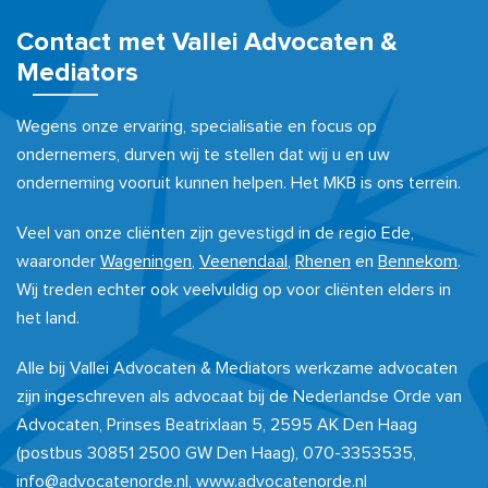
Contact met Vallei Advocaten &
Mediators
Wegens onze ervaring, specialisatie en focus op
ondernemers, durven wij te stellen dat wij u en uw
onderneming vooruit kunnen helpen. Het MKB is ons terrein.
Veel van onze cliënten zijn gevestigd in de regio Ede,
waaronder
Wageningen
,
Veenendaal
,
Rhenen
en
Bennekom
.
Wij treden echter ook veelvuldig op voor cliënten elders in
het land.
Alle bij Vallei Advocaten & Mediators werkzame advocaten
zijn ingeschreven als advocaat bij de Nederlandse Orde van
Advocaten, Prinses Beatrixlaan 5, 2595 AK Den Haag
(postbus 30851 2500 GW Den Haag), 070-3353535,
info@advocatenorde.nl
,
www.advocatenorde.nl