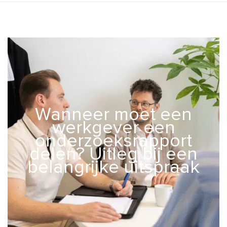
Wanneer moet een
werkgever een
onderzoeksrapport
delen? Uitleg bij een
belangrijke uitspraak