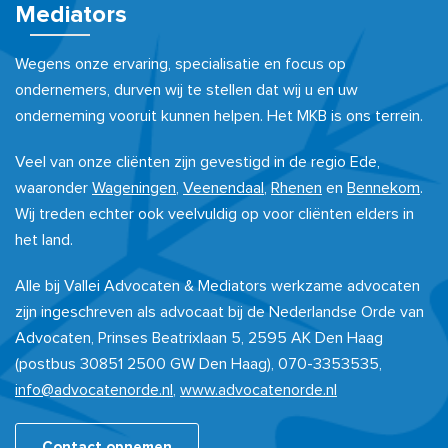
Mediators
Wegens onze ervaring, specialisatie en focus op
ondernemers, durven wij te stellen dat wij u en uw
onderneming vooruit kunnen helpen. Het MKB is ons terrein.
Veel van onze cliënten zijn gevestigd in de regio Ede,
waaronder
Wageningen
,
Veenendaal
,
Rhenen
en
Bennekom
.
Wij treden echter ook veelvuldig op voor cliënten elders in
het land.
Alle bij Vallei Advocaten & Mediators werkzame advocaten
zijn ingeschreven als advocaat bij de Nederlandse Orde van
Advocaten, Prinses Beatrixlaan 5, 2595 AK Den Haag
(postbus 30851 2500 GW Den Haag), 070-3353535,
info@advocatenorde.nl
,
www.advocatenorde.nl
Contact opnemen