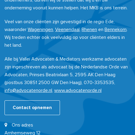
ondernemers, durven wij te stellen dat wij u en uw
onderneming vooruit kunnen helpen. Het MKB is ons terrein.
Veel van onze cliënten zijn gevestigd in de regio Ede,
waaronder
Wageningen
,
Veenendaal
,
Rhenen
en
Bennekom
.
Wij treden echter ook veelvuldig op voor cliënten elders in
het land.
Alle bij Vallei Advocaten & Mediators werkzame advocaten
zijn ingeschreven als advocaat bij de Nederlandse Orde van
Advocaten, Prinses Beatrixlaan 5, 2595 AK Den Haag
(postbus 30851 2500 GW Den Haag), 070-3353535,
info@advocatenorde.nl
,
www.advocatenorde.nl
Contact opnemen
Ons adres
Arnhemseweg 12