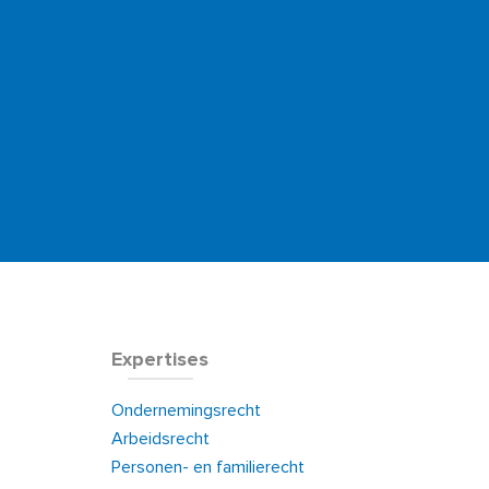
Expertises
Ondernemingsrecht
Arbeidsrecht
Personen- en familierecht