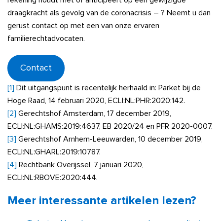
rekening houdt met of anticipeert op een gewijzigde
draagkracht als gevolg van de coronacrisis – ? Neemt u dan
gerust contact op met een van onze ervaren
familierechtadvocaten.
Contact
[1]
Dit uitgangspunt is recentelijk herhaald in: Parket bij de
Hoge Raad, 14 februari 2020, ECLI:NL:PHR:2020:142.
[2]
Gerechtshof Amsterdam, 17 december 2019,
ECLI:NL:GHAMS:2019:4637, EB 2020/24 en PFR 2020-0007.
[3]
Gerechtshof Arnhem-Leeuwarden, 10 december 2019,
ECLI:NL:GHARL:2019:10787.
[4]
Rechtbank Overijssel, 7 januari 2020,
ECLI:NL:RBOVE:2020:444.
Meer interessante artikelen lezen?