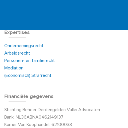
Expertises
Ondernemingsrecht
Arbeidsrecht
Personen- en familierecht
Mediation
(Economisch) Strafrecht
Financiële gegevens
Stichting Beheer Derdengelden Vallei Advocaten
Bank: NL36ABNA0462149137
Kamer Van Koophandel: 62100033