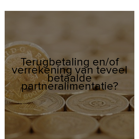
Terugbetaling en/of
verrekening van teveel
betaalde
partneralimentatie?