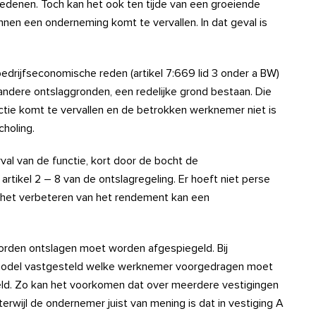
denen. Toch kan het ook ten tijde van een groeiende
en een onderneming komt te vervallen. In dat geval is
rijfseconomische reden (artikel 7:669 lid 3 onder a BW)
 andere ontslaggronden, een redelijke grond bestaan. Die
nctie komt te vervallen en de betrokken werknemer niet is
choling.
al van de functie, kort door de bocht de
rtikel 2 – 8 van de ontslagregeling. Er hoeft niet perse
ok het verbeteren van het rendement kan een
worden ontslagen moet worden afgespiegeld. Bij
 model vastgesteld welke werknemer voorgedragen moet
eld. Zo kan het voorkomen dat over meerdere vestigingen
wijl de ondernemer juist van mening is dat in vestiging A