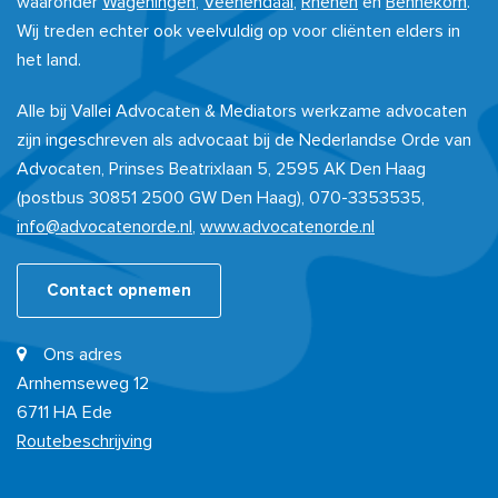
waaronder
Wageningen
,
Veenendaal
,
Rhenen
en
Bennekom
.
Wij treden echter ook veelvuldig op voor cliënten elders in
het land.
Alle bij Vallei Advocaten & Mediators werkzame advocaten
zijn ingeschreven als advocaat bij de Nederlandse Orde van
Advocaten, Prinses Beatrixlaan 5, 2595 AK Den Haag
(postbus 30851 2500 GW Den Haag), 070-3353535,
info@advocatenorde.nl
,
www.advocatenorde.nl
Contact opnemen
Ons adres
Arnhemseweg 12
6711 HA Ede
Routebeschrijving