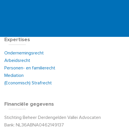
Expertises
Ondernemingsrecht
Arbeidsrecht
Personen- en familierecht
Mediation
(Economisch) Strafrecht
Financiële gegevens
Stichting Beheer Derdengelden Vallei Advocaten
Bank: NL36ABNA0462149137