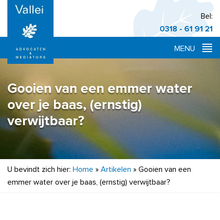
Bel:
0318 - 61 91 21
Gooien van een emmer water
over je baas, (ernstig)
verwijtbaar?
U bevindt zich hier:
Home
»
Artikelen
»
Gooien van een
emmer water over je baas, (ernstig) verwijtbaar?