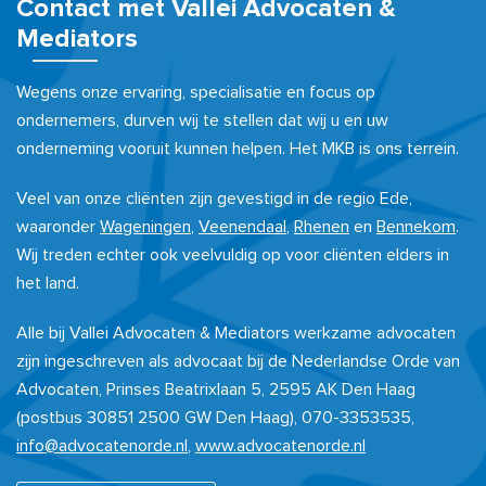
Contact met Vallei Advocaten &
Mediators
Wegens onze ervaring, specialisatie en focus op
ondernemers, durven wij te stellen dat wij u en uw
onderneming vooruit kunnen helpen. Het MKB is ons terrein.
Veel van onze cliënten zijn gevestigd in de regio Ede,
waaronder
Wageningen
,
Veenendaal
,
Rhenen
en
Bennekom
.
Wij treden echter ook veelvuldig op voor cliënten elders in
het land.
Alle bij Vallei Advocaten & Mediators werkzame advocaten
zijn ingeschreven als advocaat bij de Nederlandse Orde van
Advocaten, Prinses Beatrixlaan 5, 2595 AK Den Haag
(postbus 30851 2500 GW Den Haag), 070-3353535,
info@advocatenorde.nl
,
www.advocatenorde.nl