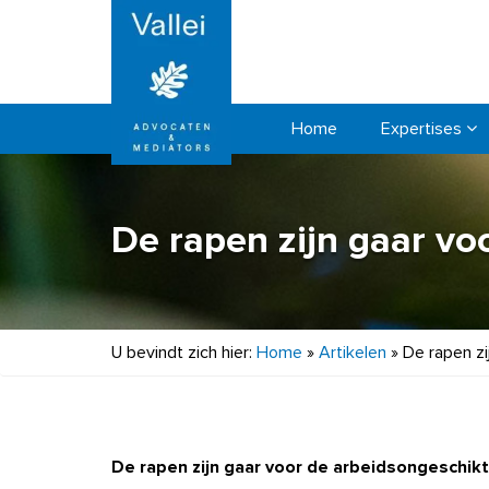
Home
Expertises
De rapen zijn gaar v
U bevindt zich hier:
Home
»
Artikelen
»
De rapen z
De rapen zijn gaar voor de arbeidsongeschik