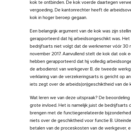
kok te ontbinden. De kok voerde daartegen verwee
vergoeding. De kantonrechter heeft de arbeidsov
kok in hoger beroep gegaan.
Een belangrijk argument van de kok was zijn stell
gerapporteerd dat hij arbeidsongeschikt was. Het
bedrijfsarts niet volgt dat de werknemer vóór 3
november 2017. Aanvullend stelt de kok dat ook 
hebben gerapporteerd dat hij volledig arbeidsong
de arbodienst van werkgever B, de tweede werkge
verklaring van de verzekeringsarts is gericht o
iets zegt over de arbeids(on)geschiktheid van de k
Wat leren we van deze uitspraak? De beoordeling v
grote invloed. Het is namelijk juist de bedrijfsart
brengen met de functiegerelateerde bijzonderhede
niets over de geschiktheid voor functie B. Uiteinde
betalen van de proceskosten van de werkgever, e