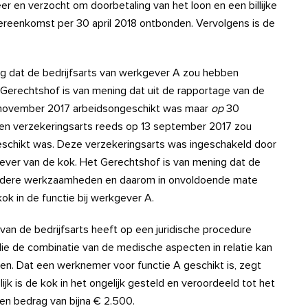
r en verzocht om doorbetaling van het loon en een billijke
ereenkomst per 30 april 2018 ontbonden. Vervolgens is de
ing dat de bedrijfsarts van werkgever A zou hebben
 Gerechtshof is van mening dat uit de rapportage van de
0 november 2017 arbeidsongeschikt was maar
op
30
een verzekeringsarts reeds op 13 september 2017 zou
eschikt was. Deze verzekeringsarts was ingeschakeld door
ver van de kok. Het Gerechtshof is van mening dat de
p andere werkzaamheden en daarom in onvoldoende mate
ok in de functie bij werkgever A.
an de bedrijfsarts heeft op een juridische procedure
s die de combinatie van de medische aspecten in relatie kan
n. Dat een werknemer voor functie A geschikt is, zegt
lijk is de kok in het ongelijk gesteld en veroordeeld tot het
en bedrag van bijna € 2.500.