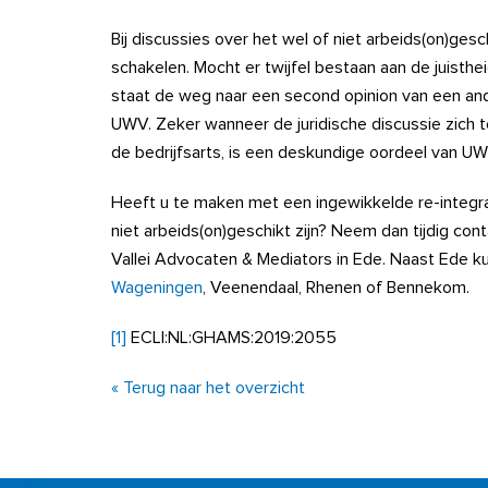
Bij discussies over het wel of niet arbeids(on)geschi
schakelen. Mocht er twijfel bestaan aan de juisth
staat de weg naar een second opinion van een and
UWV. Zeker wanneer de juridische discussie zich 
de bedrijfsarts, is een deskundige oordeel van UW
Heeft u te maken met een ingewikkelde re-integra
niet arbeids(on)geschikt zijn? Neem dan tijdig c
Vallei Advocaten & Mediators in Ede. Naast Ede k
Wageningen
, Veenendaal, Rhenen of Bennekom.
[1]
ECLI:NL:GHAMS:2019:2055
« Terug naar het overzicht