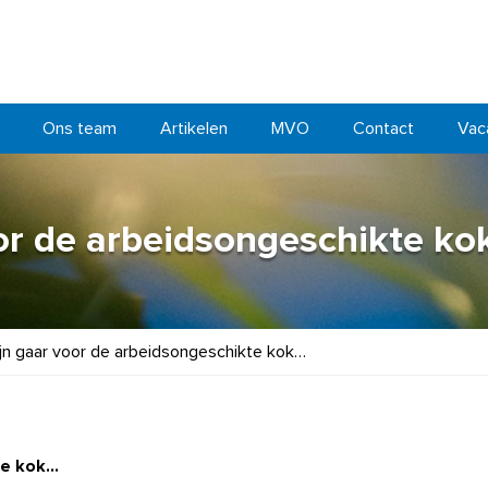
Ons team
Artikelen
MVO
Contact
Vac
oor de arbeidsongeschikte k
ijn gaar voor de arbeidsongeschikte kok…
te kok…