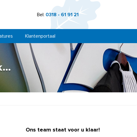
Bel:
0318 - 61 91 21
atures
Klantenportaal
ok…
Ons team staat voor u klaar!