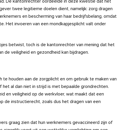
had. De kantonrechter oordeelde in deze kwestie dat het
ver twee legitieme doelen dient, namelijk: zorg dragen
erknemers en bescherming van haar bedrijfsbelang, omdat
ekte. Het invoeren van een mondkapjesplicht valt onder
jes betwist, toch is de kantonrechter van mening dat het
n de veiligheid en gezondheid kan bijdragen.
ch te houden aan de zorgplicht en om gebruik te maken van
f het al dan niet in strijd is met bepaalde grondrechten.
d en veiligheid op de werkvloer, wat maakt dat een
 de instructierecht, zoals dus het dragen van een
ers graag zien dat hun werknemers gevaccineerd zijn of