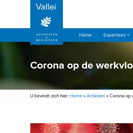
Home
Expertises
Corona op de werkvloe
U bevindt zich hier:
Home
»
Artikelen
»
Corona op d