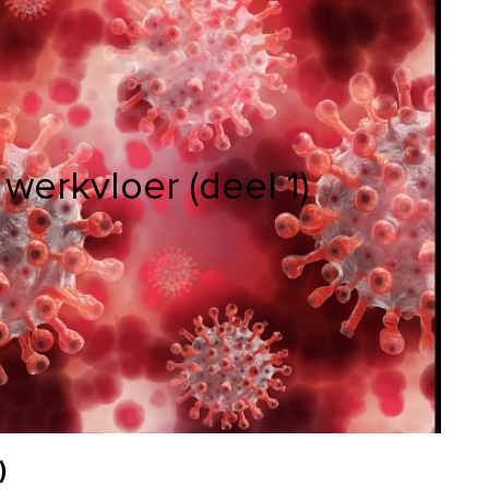
werkvloer (deel 1)
)