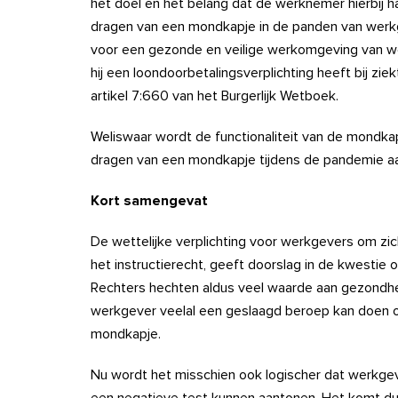
het doel en het belang dat de werknemer hierbij 
dragen van een mondkapje in de panden van werkge
voor een gezonde en veilige werkomgeving van w
hij een loondoorbetalingsverplichting heeft bij zi
artikel 7:660 van het Burgerlijk Wetboek.
Weliswaar wordt de functionaliteit van de mondkap
dragen van een mondkapje tijdens de pandemie aa
Kort samengevat
De wettelijke verplichting voor werkgevers om zi
het instructierecht, geeft doorslag in de kwestie o
Rechters hechten aldus veel waarde aan gezondhei
werkgever veelal een geslaagd beroep kan doen op
mondkapje.
Nu wordt het misschien ook logischer dat werkgev