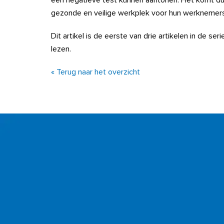
een negatieve test kunnen aantonen. Het komt dus 
gezonde en veilige werkplek voor hun werknemer
Dit artikel is de eerste van drie artikelen in de se
lezen.
« Terug naar het overzicht