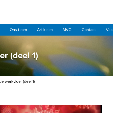
Ons team
Artikelen
MVO
Contact
Vac
r (deel 1)
e werkvloer (deel 1)