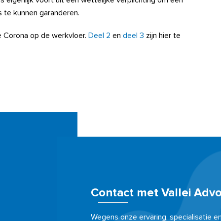
eigenlijk voort uit een wettelijke verplichting om een
s te kunnen garanderen.
rie Corona op de werkvloer.
Deel 2
en
deel 3
zijn hier te
Contact met Vallei Adv
Wegens onze ervaring, specialisatie e