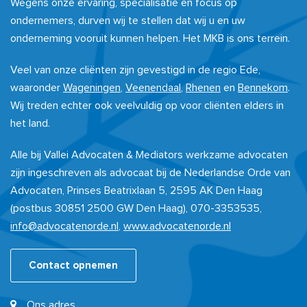
Wegens onze ervaring, specialisatie en focus op
ondernemers, durven wij te stellen dat wij u en uw
onderneming vooruit kunnen helpen. Het MKB is ons terrein.
Veel van onze cliënten zijn gevestigd in de regio Ede,
waaronder
Wageningen
,
Veenendaal
,
Rhenen
en
Bennekom
.
Wij treden echter ook veelvuldig op voor cliënten elders in
het land.
Alle bij Vallei Advocaten & Mediators werkzame advocaten
zijn ingeschreven als advocaat bij de Nederlandse Orde van
Advocaten, Prinses Beatrixlaan 5, 2595 AK Den Haag
(postbus 30851 2500 GW Den Haag), 070-3353535,
info@advocatenorde.nl
,
www.advocatenorde.nl
Contact opnemen
Ons adres